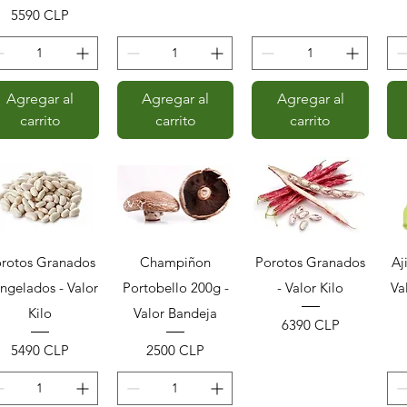
Precio
5590 CLP
Agregar al
Agregar al
Agregar al
carrito
carrito
carrito
Vista rápida
Vista rápida
Vista rápida
rotos Granados
Champiñon
Porotos Granados
Aj
ngelados - Valor
Portobello 200g -
- Valor Kilo
Va
Kilo
Valor Bandeja
Precio
6390 CLP
Precio
Precio
5490 CLP
2500 CLP