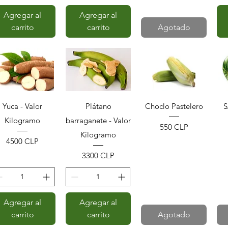
Agregar al
Agregar al
carrito
carrito
Agotado
Vista rápida
Vista rápida
Vista rápida
Yuca - Valor
Plátano
Choclo Pastelero
S
Kilogramo
barraganete - Valor
Precio
550 CLP
Kilogramo
Precio
4500 CLP
Precio
3300 CLP
Agregar al
Agregar al
carrito
carrito
Agotado