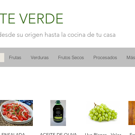
TE VERDE
esde su origen hasta la cocina de tu casa
Frutas
Verduras
Frutos Secos
Procesados
Má
Vista rápida
Vista rápida
Vista rápida
ENSALADA
ACEITE DE OLIVA
Uva Blanca - Valor
Es