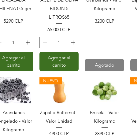
HILENA 0.5 gm
BIDON 5
Kilogramo
- 
LITROS65
Precio
Precio
5290 CLP
3200 CLP
Precio
65.000 CLP
Agregar al
Agregar al
carrito
carrito
Agotado
NUEVO
N
Vista rápida
Vista rápida
Vista rápida
Arandanos
Zapallo Butternut -
Brusela - Valor
ngelado - Valor
Valor Unidad
Kilogramo
Ve
Kilogramo
Precio
Precio
4900 CLP
2890 CLP