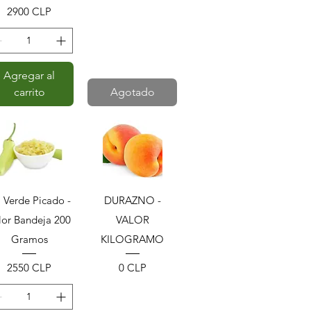
Precio
2900 CLP
Agregar al
carrito
Agotado
Vista rápida
Vista rápida
i Verde Picado -
DURAZNO -
lor Bandeja 200
VALOR
Gramos
KILOGRAMO
Precio
Precio
2550 CLP
0 CLP