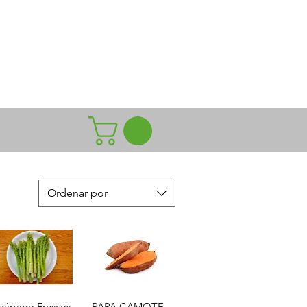
s
Ordenar por
Vista rápida
Vista rápida
párrago Frescos
PAPA CAMOTE -