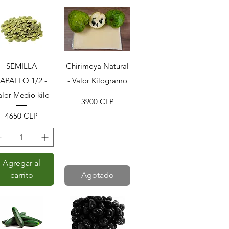
Vista rápida
Vista rápida
SEMILLA
Chirimoya Natural
APALLO 1/2 -
- Valor Kilogramo
alor Medio kilo
Precio
3900 CLP
Precio
4650 CLP
Agregar al
carrito
Agotado