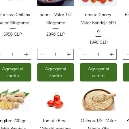
Vista rápida
Vista rápida
Vista rápida
lta hass Chilena
pebre - Valor 1/2
Tomate Cherry -
P
 Valor kilogramo
kilogramo
Valor Bandeja 500
g
Precio
Precio
5950 CLP
2890 CLP
Precio
1890 CLP
Agregar al
Agregar al
Agregar al
carrito
carrito
carrito
Vista rápida
Vista rápida
Vista rápida
ngibre 200 grs -
Tomate Pera -
Quinoa 1/2 - Valor
P
Valor Bandeja
Valor kilogramo
Medio Kilo