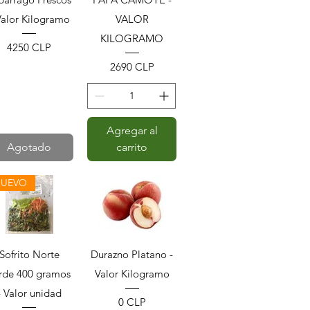
Valor Kilogramo
VALOR
KILOGRAMO
Precio
4250 CLP
Precio
2690 CLP
Agregar al
Agotado
carrito
UEVO
Vista rápida
Vista rápida
Sofrito Norte
Durazno Platano -
rde 400 gramos
Valor Kilogramo
- Valor unidad
Precio
0 CLP