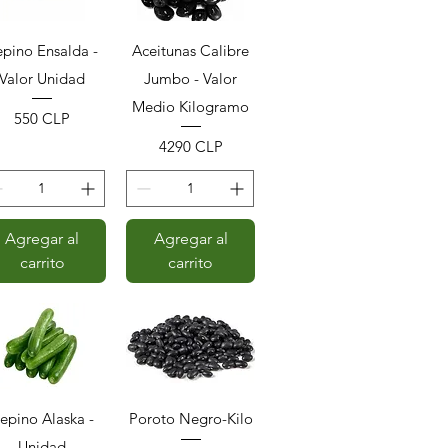
Vista rápida
Vista rápida
epino Ensalda -
Aceitunas Calibre
Valor Unidad
Jumbo - Valor
Medio Kilogramo
Precio
550 CLP
Precio
4290 CLP
Agregar al
Agregar al
carrito
carrito
Vista rápida
Vista rápida
epino Alaska -
Poroto Negro-Kilo
Unidad