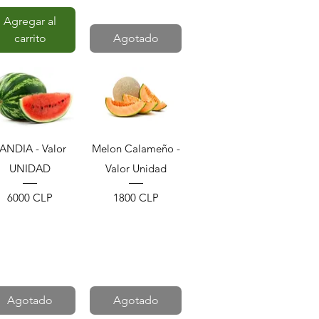
Agregar al
carrito
Agotado
Vista rápida
Vista rápida
ANDIA - Valor
Melon Calameño -
UNIDAD
Valor Unidad
Precio
Precio
6000 CLP
1800 CLP
Agotado
Agotado