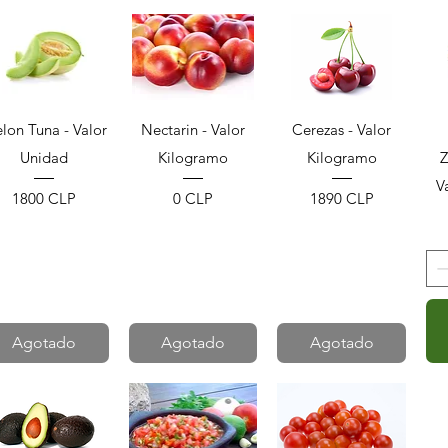
Vista rápida
Vista rápida
Vista rápida
lon Tuna - Valor
Nectarin - Valor
Cerezas - Valor
Unidad
Kilogramo
Kilogramo
Z
V
Precio
Precio
Precio
1800 CLP
0 CLP
1890 CLP
Agotado
Agotado
Agotado